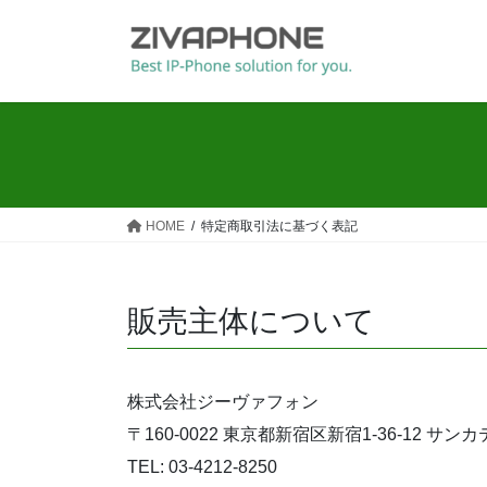
コ
ナ
ン
ビ
テ
ゲ
ン
ー
ツ
シ
へ
ョ
ス
ン
キ
に
ッ
移
HOME
特定商取引法に基づく表記
プ
動
販売主体について
株式会社ジーヴァフォン
〒160-0022 東京都新宿区新宿1-36-12 サン
TEL: 03-4212-8250